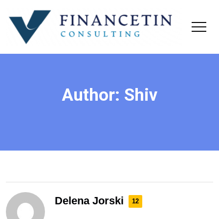
Author:
Shiv
Delena Jorski
12